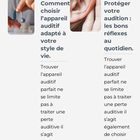
Comment
Protéger
choisir
votre
l’appareil
audition :
auditif
les bons
adapté à
réflexes
votre
au
style de
quotidien.
vie.
Trouver
Trouver
l’appareil
l’appareil
auditif
auditif
parfait ne
parfait ne
se limite
se limite
pas à traiter
pas à
une perte
traiter une
auditive il
perte
s’agit
auditive il
également
s’agit
de choisir