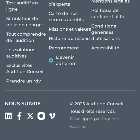
Mentions légales
Test auditif en
d’experts
ligne
Politique de
Carte de nos
confidentialité
Simulateur de
centres auditifs
prise en charge
Conditions
Missions et valeurs
générales
Tout comprendre
Histoire du réseau
d’utilisations
de l’audition
Recrutement
Accessibilité
Les solutions
auditives
Devenir
adhérent
Exclusivités
Audition Conseil
Prendre un rdv
NOUS SUIVRE
© 2025 Audition Conseil.
Tous droits réservés.
Développé par
l’agence
Kwantic