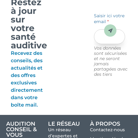
Restez
à jour
Saisir ici votre
sur
email
*
votre
Envoyer
santé
auditive
Vos données
Recevez des
sont sécurisées
et ne seront
conseils, des
jamais
actualités et
partagées avec
des tiers
des offres
exclusives
directement
dans votre
boîte mail.
AUDITION
LE RÉSEAU
À PROPOS
CONSEIL &
Un réseau
Contactez-nous
VOUS
d’expertes et