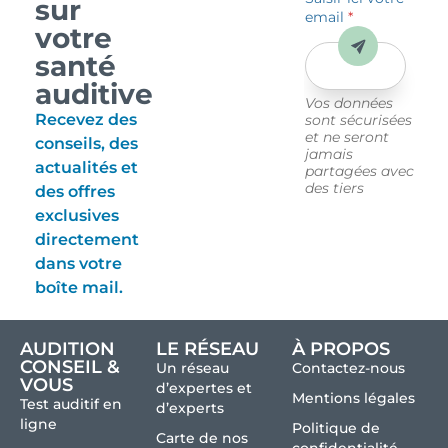
sur
email
*
votre
Envoyer
santé
auditive
Vos données
Recevez des
sont sécurisées
et ne seront
conseils, des
jamais
actualités et
partagées avec
des tiers
des offres
exclusives
directement
dans votre
boîte mail.
AUDITION
LE RÉSEAU
À PROPOS
CONSEIL &
Un réseau
Contactez-nous
VOUS
d’expertes et
Mentions légales
Test auditif en
d’experts
ligne
Politique de
Carte de nos