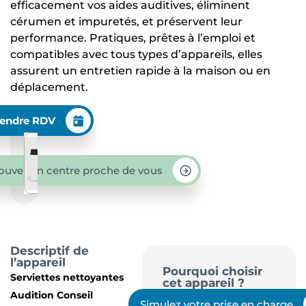
efficacement vos aides auditives, éliminent
cérumen et impuretés, et préservent leur
performance. Pratiques, prêtes à l’emploi et
compatibles avec tous types d’appareils, elles
assurent un entretien rapide à la maison ou en
déplacement.
endre RDV
ouver un centre proche de vous
Descriptif de
l’appareil
Pourquoi choisir
Serviettes nettoyantes
cet appareil ?
Audition Conseil
Simulez votre prise en charge