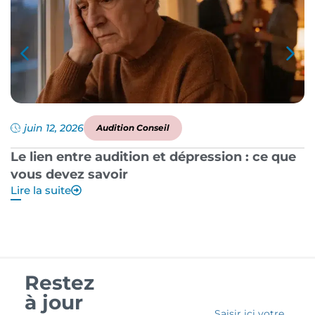
juin 12, 2026
Audition Conseil
Le lien entre audition et dépression : ce que
P
vous devez savoir
a
Lire la suite
Li
Restez
à jour
Saisir ici votre