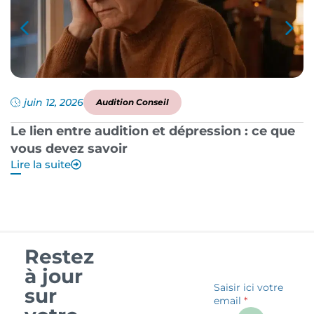
juin 12, 2026
Audition Conseil
Le lien entre audition et dépression : ce que
P
vous devez savoir
a
Lire la suite
Li
Restez
à jour
Saisir ici votre
sur
email
*