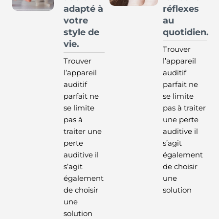
adapté à
réflexes
votre
au
style de
quotidien.
vie.
Trouver
Trouver
l’appareil
l’appareil
auditif
auditif
parfait ne
parfait ne
se limite
se limite
pas à traiter
pas à
une perte
traiter une
auditive il
perte
s’agit
auditive il
également
s’agit
de choisir
également
une
de choisir
solution
une
solution