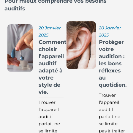
Pour mieux comprendre vos besoins
auditifs
20 Janvier
20 Janvier
2025
2025
Comment
Protéger
choisir
votre
l’appareil
audition :
auditif
les bons
adapté à
réflexes
votre
au
style de
quotidien.
vie.
Trouver
Trouver
l’appareil
l’appareil
auditif
auditif
parfait ne
parfait ne
se limite
se limite
pas à traiter