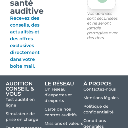
santé
auditive
Vos données
Recevez des
sont sécurisées
et ne seront
conseils, des
jamais
actualités et
partagées avec
des tiers
des offres
exclusives
directement
dans votre
boîte mail.
AUDITION
LE RÉSEAU
À PROPOS
CONSEIL &
Un réseau
Contactez-nous
VOUS
d’expertes et
Mentions légales
Test auditif en
d’experts
ligne
Politique de
Carte de nos
confidentialité
Simulateur de
centres auditifs
prise en charge
Conditions
Missions et valeurs
générales