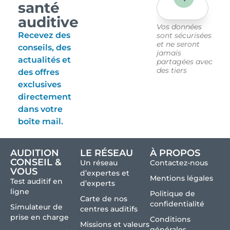
santé
auditive
Vos données
Recevez des
sont sécurisées
et ne seront
conseils, des
jamais
actualités et
partagées avec
des tiers
des offres
exclusives
directement
dans votre
boîte mail.
AUDITION
LE RÉSEAU
À PROPOS
CONSEIL &
Un réseau
Contactez-nous
VOUS
d’expertes et
Mentions légales
Test auditif en
d’experts
ligne
Politique de
Carte de nos
confidentialité
Simulateur de
centres auditifs
prise en charge
Conditions
Missions et valeurs
générales