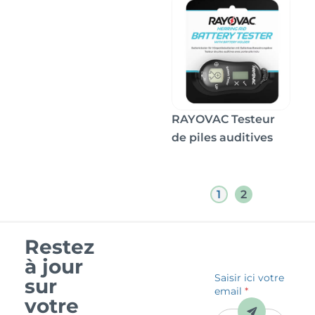
RAYOVAC Testeur
de piles auditives
1
2
Restez
à jour
Saisir ici votre
sur
email
*
votre
Envoyer