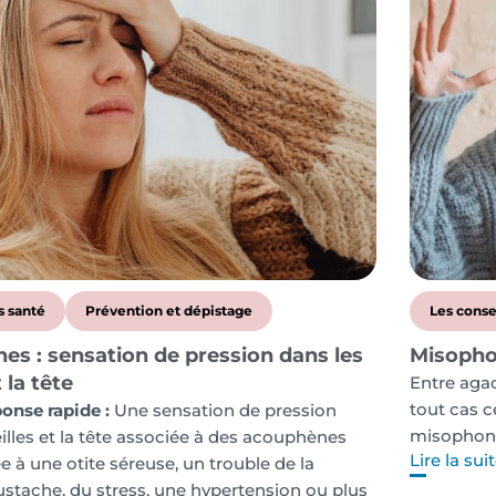
s santé
Prévention et dépistage
Les conse
s : sensation de pression dans les
Misopho
t la tête
Entre agac
tout cas c
onse rapide :
Une sensation de pression
misophonie
eilles et la tête associée à des acouphènes
Lire la sui
ée à une otite séreuse, un trouble de la
stache, du stress, une hypertension ou plus