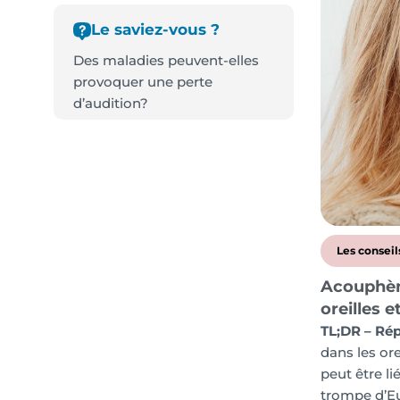
Le saviez-vous ?
Des maladies peuvent-elles
provoquer une perte
d’audition?
Les conseil
Acouphène
oreilles e
TL;DR – Rép
dans les or
peut être li
trompe d’Eu