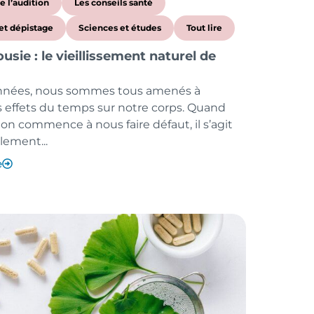
de l’audition
Les conseils santé
et dépistage
Sciences et études
Tout lire
sie : le vieillissement naturel de
 années, nous sommes tous amenés à
es effets du temps sur notre corps. Quand
ion commence à nous faire défaut, il s’agit
lement...
e