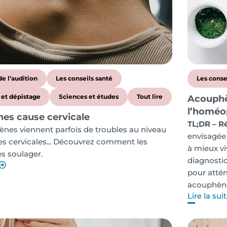
de l’audition
Les conseils santé
Les conse
 et dépistage
Sciences et études
Tout lire
Acouphè
l’homéo
es cause cervicale
TL;DR – R
nes viennent parfois de troubles au niveau
envisagée
es cervicales... Découvrez comment les
à mieux vi
es soulager.
diagnostic
pour atté
acouphènes
Lire la sui