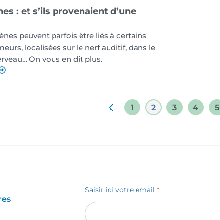
s : et s’ils provenaient d’une
nes peuvent parfois être liés à certains
eurs, localisées sur le nerf auditif, dans le
erveau… On vous en dit plus.
1
2
3
4
5
Saisir ici votre email
*
res