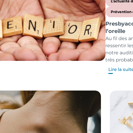
L’actualité 
Prévention 
Presbyacou
l’oreille
Au fil des
ressentir l
notre audit
très probab
Lire la suit