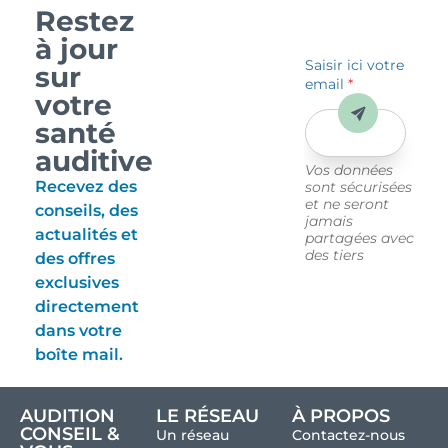
Restez
à jour
Saisir ici votre
sur
email
*
votre
Envoyer
santé
auditive
Vos données
Recevez des
sont sécurisées
et ne seront
conseils, des
jamais
actualités et
partagées avec
des tiers
des offres
exclusives
directement
dans votre
boîte mail.
AUDITION
LE RÉSEAU
À PROPOS
CONSEIL &
Un réseau
Contactez-nous