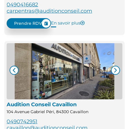
0490416682
carpentras@auditionconseil.com
En savoir plus
Prendre RDV
Audition Conseil Cavaillon
104 Avenue Gabriel Péri, 84300 Cavaillon
0490742951
cavaillon@auditionconseil.com