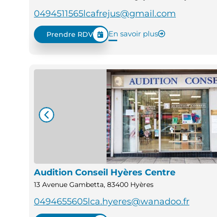
0494511565
lcafrejus@gmail.com
En savoir plus
Prendre RDV
Audition Conseil Hyères Centre
13 Avenue Gambetta, 83400 Hyères
0494655605
lca.hyeres@wanadoo.fr