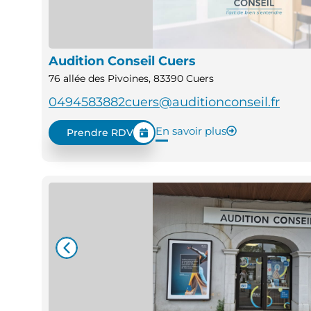
Audition Conseil Cuers
76 allée des Pivoines, 83390 Cuers
0494583882
cuers@auditionconseil.fr
En savoir plus
Prendre RDV