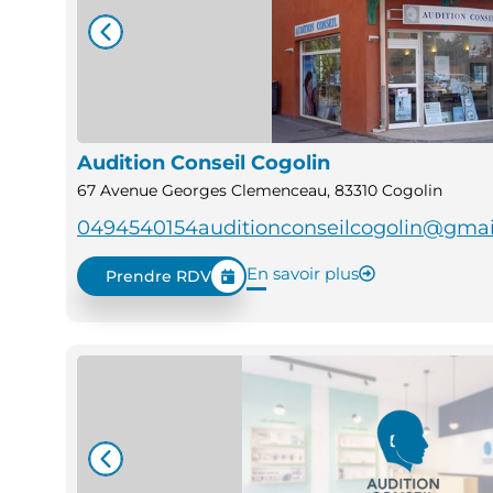
Audition Conseil Cogolin
67 Avenue Georges Clemenceau, 83310 Cogolin
0494540154
auditionconseilcogolin@gma
En savoir plus
Prendre RDV