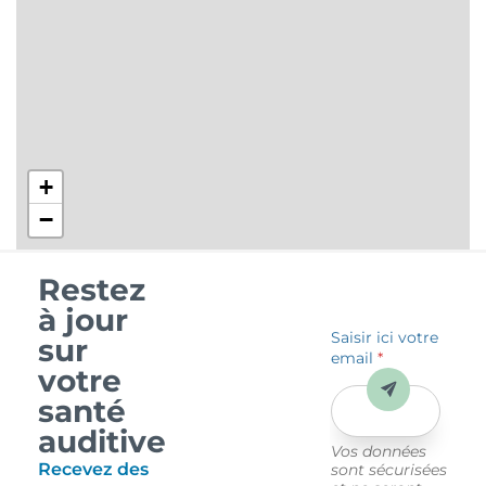
+
−
Restez
à jour
Saisir ici votre
sur
email
*
votre
Envoyer
santé
auditive
Vos données
Recevez des
sont sécurisées