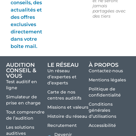
et ne seront
conseils, des
jamais
actualités et
partagées avec
des tiers
des offres
exclusives
directement
dans votre
boîte mail.
AUDITION
LE RÉSEAU
À PROPOS
CONSEIL &
Un réseau
Contactez-nous
VOUS
d’expertes et
Mentions légales
Test auditif en
d’experts
ligne
Politique de
Carte de nos
confidentialité
Simulateur de
centres auditifs
prise en charge
Conditions
Missions et valeurs
générales
Tout comprendre
Histoire du réseau
d’utilisations
de l’audition
Recrutement
Accessibilité
Les solutions
auditives
Devenir