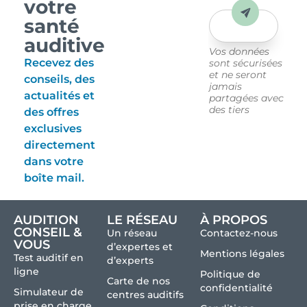
votre
Envoyer
santé
auditive
Vos données
Recevez des
sont sécurisées
et ne seront
conseils, des
jamais
actualités et
partagées avec
des tiers
des offres
exclusives
directement
dans votre
boîte mail.
AUDITION
LE RÉSEAU
À PROPOS
CONSEIL &
Un réseau
Contactez-nous
VOUS
d’expertes et
Mentions légales
Test auditif en
d’experts
ligne
Politique de
Carte de nos
confidentialité
Simulateur de
centres auditifs
prise en charge