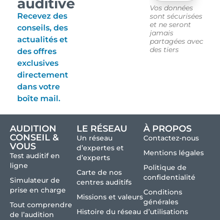
auditive
Vos données
Recevez des
sont sécurisées
et ne seront
conseils, des
jamais
actualités et
partagées avec
des tiers
des offres
exclusives
directement
dans votre
boîte mail.
AUDITION
LE RÉSEAU
À PROPOS
CONSEIL &
Un réseau
Contactez-nous
VOUS
d’expertes et
Mentions légales
Test auditif en
d’experts
ligne
Politique de
Carte de nos
confidentialité
Simulateur de
centres auditifs
prise en charge
Conditions
Missions et valeurs
générales
Tout comprendre
Histoire du réseau
d’utilisations
de l’audition