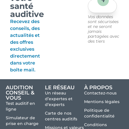
Envoyer
santé
auditive
Vos données
Recevez des
sont sécurisées
et ne seront
conseils, des
jamais
actualités et
partagées avec
des tiers
des offres
exclusives
directement
dans votre
boîte mail.
AUDITION
LE RÉSEAU
À PROPOS
CONSEIL &
Un réseau
Contactez-nous
VOUS
d’expertes et
Mentions légales
Test auditif en
d’experts
ligne
Politique de
Carte de nos
confidentialité
Simulateur de
centres auditifs
prise en charge
Conditions
Missions et valeurs