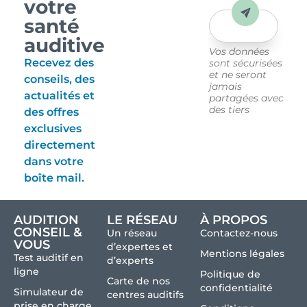
votre
Envoyer
santé
auditive
Vos données
Recevez des
sont sécurisées
et ne seront
conseils, des
jamais
actualités et
partagées avec
des tiers
des offres
exclusives
directement
dans votre
boîte mail.
AUDITION
LE RÉSEAU
À PROPOS
CONSEIL &
Un réseau
Contactez-nous
VOUS
d’expertes et
Mentions légales
Test auditif en
d’experts
ligne
Politique de
Carte de nos
confidentialité
Simulateur de
centres auditifs
prise en charge