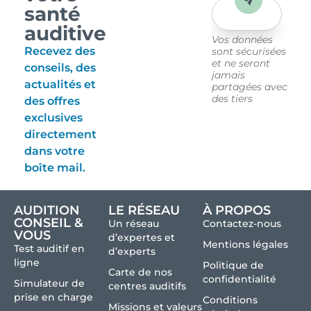
Envoyer
santé
auditive
Vos données
Recevez des
sont sécurisées
et ne seront
conseils, des
jamais
actualités et
partagées avec
des tiers
des offres
exclusives
directement
dans votre
boîte mail.
AUDITION
LE RÉSEAU
À PROPOS
CONSEIL &
Un réseau
Contactez-nous
VOUS
d’expertes et
Mentions légales
Test auditif en
d’experts
ligne
Politique de
Carte de nos
confidentialité
Simulateur de
centres auditifs
prise en charge
Conditions
Missions et valeurs