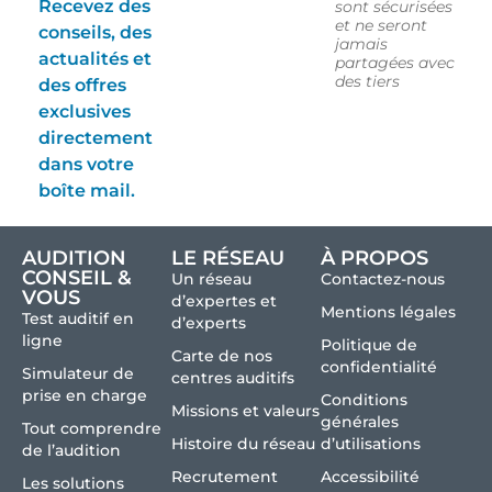
Recevez des
sont sécurisées
et ne seront
conseils, des
jamais
actualités et
partagées avec
des tiers
des offres
exclusives
directement
dans votre
boîte mail.
AUDITION
LE RÉSEAU
À PROPOS
CONSEIL &
Un réseau
Contactez-nous
VOUS
d’expertes et
Mentions légales
Test auditif en
d’experts
ligne
Politique de
Carte de nos
confidentialité
Simulateur de
centres auditifs
prise en charge
Conditions
Missions et valeurs
générales
Tout comprendre
Histoire du réseau
d’utilisations
de l’audition
Recrutement
Accessibilité
Les solutions