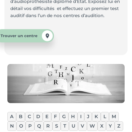
d’audioprothésiste diplômé d’Etat. Exposez lui en
détail vos difficultés et effectuez un premier test
auditif dans l’un de nos centres d’audition.
Trouver un centre
A
B
C
D
E
F
G
H
I
J
K
L
M
N
O
P
Q
R
S
T
U
V
W
X
Y
Z