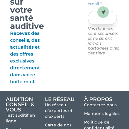
sur
email
*
votre
Envoyer
santé
auditive
Vos données
Recevez des
sont sécurisées
et ne seront
conseils, des
jamais
actualités et
partagées avec
des tiers
des offres
exclusives
directement
dans votre
boîte mail.
AUDITION
LE RÉSEAU
À PROPOS
CONSEIL &
Un réseau
Contactez-nous
VOUS
d’expertes et
Mentions légales
Test auditif en
d’experts
ligne
Politique de
Carte de nos
confidentialité