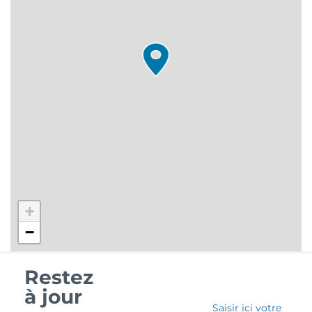
+
−
Restez
à jour
Saisir ici votre