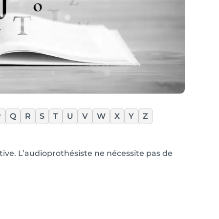
P
Q
R
S
T
U
V
W
X
Y
Z
ctive. L’audioprothésiste ne nécessite pas de