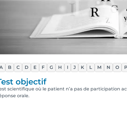
A
B
C
D
E
F
G
H
I
J
K
L
M
N
O
Test objectif
est scientifique où le patient n’a pas de participation a
éponse orale.