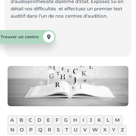
d’audioprothésiste diplômé d’Etat. Exposez lui en
détail vos difficultés et effectuez un premier test
auditif dans l’un de nos centres d’audition.
Trouver un centre
A
B
C
D
E
F
G
H
I
J
K
L
M
N
O
P
Q
R
S
T
U
V
W
X
Y
Z