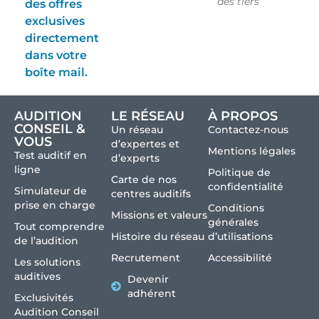
des tiers
des offres
exclusives
directement
dans votre
boîte mail.
AUDITION
LE RÉSEAU
À PROPOS
CONSEIL &
Un réseau
Contactez-nous
VOUS
d’expertes et
Mentions légales
Test auditif en
d’experts
ligne
Politique de
Carte de nos
confidentialité
Simulateur de
centres auditifs
prise en charge
Conditions
Missions et valeurs
générales
Tout comprendre
Histoire du réseau
d’utilisations
de l’audition
Recrutement
Accessibilité
Les solutions
auditives
Devenir
adhérent
Exclusivités
Audition Conseil