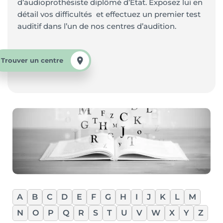
d’audioprothésiste diplômé d’Etat. Exposez lui en
détail vos difficultés et effectuez un premier test
auditif dans l’un de nos centres d’audition.
Trouver un centre
A
B
C
D
E
F
G
H
I
J
K
L
M
N
O
P
Q
R
S
T
U
V
W
X
Y
Z