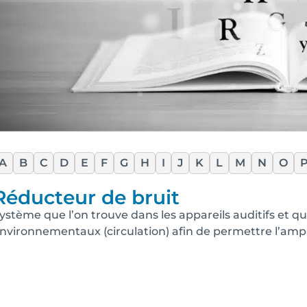
A
B
C
D
E
F
G
H
I
J
K
L
M
N
O
Réducteur de bruit
ystème que l’on trouve dans les appareils auditifs et qui
nvironnementaux (circulation) afin de permettre l’amplif