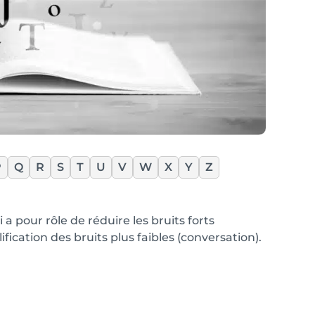
P
Q
R
S
T
U
V
W
X
Y
Z
 a pour rôle de réduire les bruits forts
ication des bruits plus faibles (conversation).