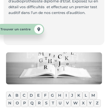
d’audioprothésiste diplômé d’Etat. Exposez lui en
détail vos difficultés et effectuez un premier test
auditif dans l’un de nos centres d’audition.
Trouver un centre
A
B
C
D
E
F
G
H
I
J
K
L
M
N
O
P
Q
R
S
T
U
V
W
X
Y
Z