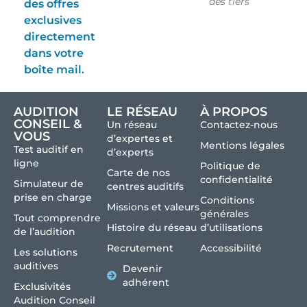
des tiers
des offres
exclusives
directement
dans votre
boîte mail.
AUDITION
LE RÉSEAU
À PROPOS
CONSEIL &
Un réseau
Contactez-nous
VOUS
d’expertes et
Mentions légales
Test auditif en
d’experts
ligne
Politique de
Carte de nos
confidentialité
Simulateur de
centres auditifs
prise en charge
Conditions
Missions et valeurs
générales
Tout comprendre
Histoire du réseau
d’utilisations
de l’audition
Recrutement
Accessibilité
Les solutions
auditives
Devenir
adhérent
Exclusivités
Audition Conseil