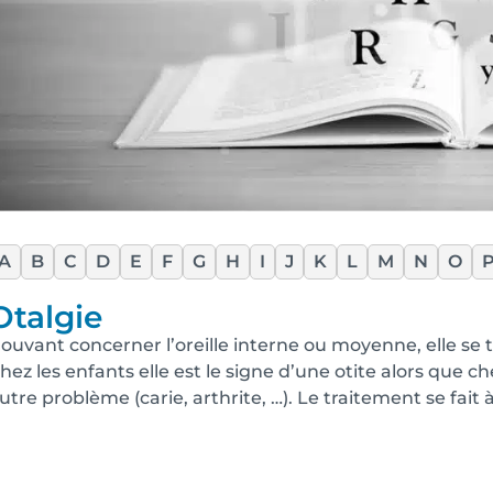
A
B
C
D
E
F
G
H
I
J
K
L
M
N
O
Otalgie
ouvant concerner l’oreille interne ou moyenne, elle se t
hez les enfants elle est le signe d’une otite alors que c
utre problème (carie, arthrite, …). Le traitement se fait