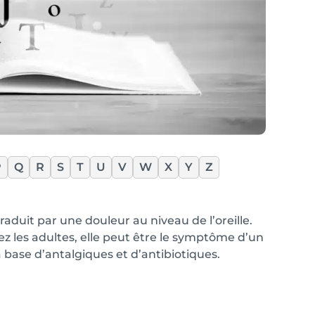
P
Q
R
S
T
U
V
W
X
Y
Z
raduit par une douleur au niveau de l’oreille.
hez les adultes, elle peut être le symptôme d’un
 à base d’antalgiques et d’antibiotiques.