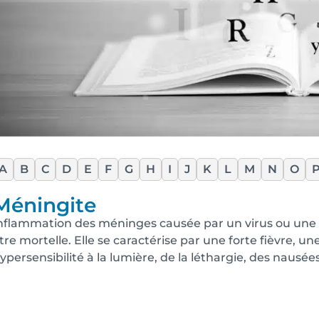
A
B
C
D
E
F
G
H
I
J
K
L
M
N
O
Méningite
nflammation des méninges causée par un virus ou une bac
tre mortelle. Elle se caractérise par une forte fièvre, u
ypersensibilité à la lumière, de la léthargie, des nausées