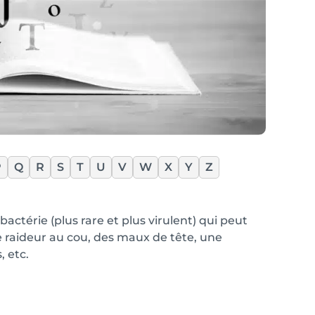
P
Q
R
S
T
U
V
W
X
Y
Z
térie (plus rare et plus virulent) qui peut
ne raideur au cou, des maux de tête, une
, etc.