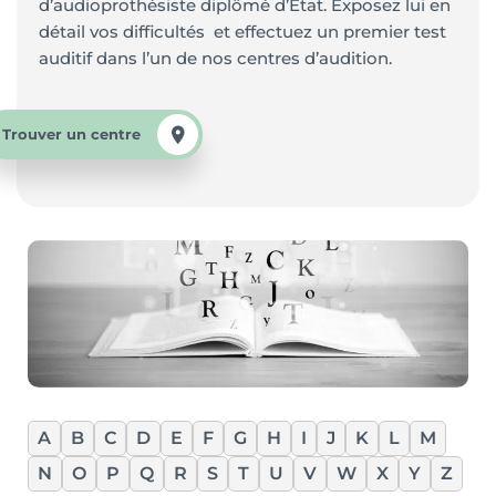
d’audioprothésiste diplômé d’Etat. Exposez lui en
détail vos difficultés et effectuez un premier test
auditif dans l’un de nos centres d’audition.
Trouver un centre
A
B
C
D
E
F
G
H
I
J
K
L
M
N
O
P
Q
R
S
T
U
V
W
X
Y
Z