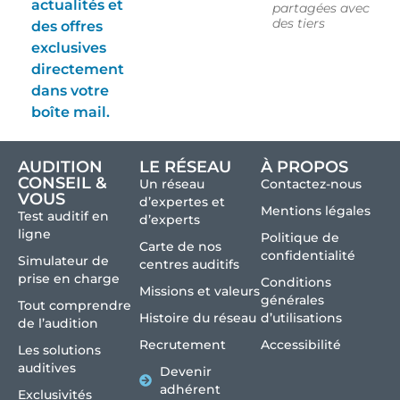
actualités et
partagées avec
des tiers
des offres
exclusives
directement
dans votre
boîte mail.
AUDITION
LE RÉSEAU
À PROPOS
CONSEIL &
Un réseau
Contactez-nous
VOUS
d’expertes et
Mentions légales
Test auditif en
d’experts
ligne
Politique de
Carte de nos
confidentialité
Simulateur de
centres auditifs
prise en charge
Conditions
Missions et valeurs
générales
Tout comprendre
Histoire du réseau
d’utilisations
de l’audition
Recrutement
Accessibilité
Les solutions
auditives
Devenir
adhérent
Exclusivités