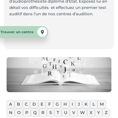
d’audioprothésiste diplômé d’Etat. Exposez lui en
détail vos difficultés et effectuez un premier test
auditif dans l’un de nos centres d’audition.
Trouver un centre
A
B
C
D
E
F
G
H
I
J
K
L
M
N
O
P
Q
R
S
T
U
V
W
X
Y
Z