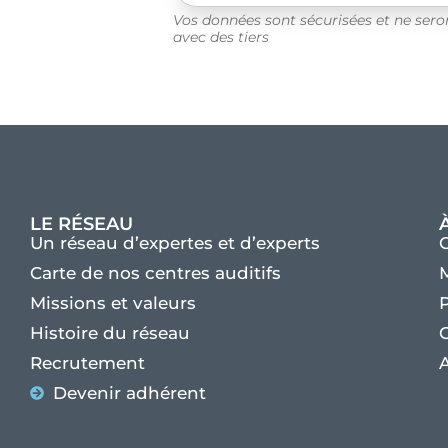
Vos données sont sécurisées et ne ser
avec des tiers
LE RÉSEAU
Un réseau d’expertes et d’experts
Carte de nos centres auditifs
M
Missions et valeurs
P
Histoire du réseau
C
Recrutement
A
Devenir adhérent