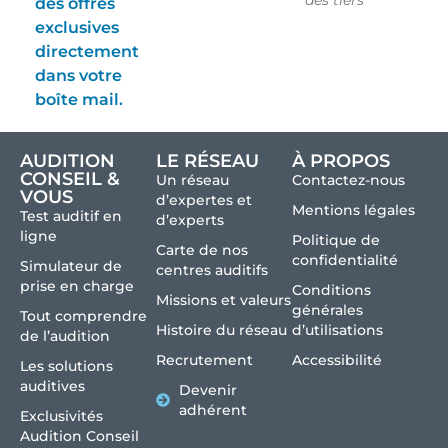
des tiers
des offres
exclusives
directement
dans votre
boîte mail.
AUDITION
LE RÉSEAU
À PROPOS
CONSEIL &
Un réseau
Contactez-nous
VOUS
d’expertes et
Mentions légales
Test auditif en
d’experts
ligne
Politique de
Carte de nos
confidentialité
Simulateur de
centres auditifs
prise en charge
Conditions
Missions et valeurs
générales
Tout comprendre
Histoire du réseau
d’utilisations
de l’audition
Recrutement
Accessibilité
Les solutions
auditives
Devenir
adhérent
Exclusivités
Audition Conseil