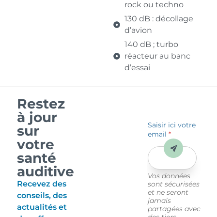
rock ou techno
130 dB : décollage
d’avion
140 dB ; turbo
réacteur au banc
d’essai
Restez
à jour
Saisir ici votre
sur
email
*
votre
Envoyer
santé
auditive
Vos données
Recevez des
sont sécurisées
et ne seront
conseils, des
jamais
actualités et
partagées avec