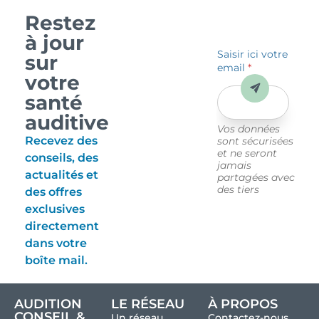
Restez
à jour
Saisir ici votre
sur
email
*
votre
Envoyer
santé
auditive
Vos données
Recevez des
sont sécurisées
et ne seront
conseils, des
jamais
actualités et
partagées avec
des tiers
des offres
exclusives
directement
dans votre
boîte mail.
AUDITION
LE RÉSEAU
À PROPOS
CONSEIL &
Un réseau
Contactez-nous