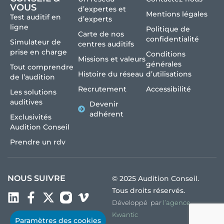
VOUS
d’expertes et
Mentions légales
Test auditif en
d’experts
ligne
Politique de
Carte de nos
confidentialité
Simulateur de
centres auditifs
prise en charge
Conditions
Missions et valeurs
générales
Tout comprendre
Histoire du réseau
d’utilisations
de l’audition
Recrutement
Accessibilité
Les solutions
auditives
Devenir
adhérent
Exclusivités
Audition Conseil
Prendre un rdv
NOUS SUIVRE
© 2025 Audition Conseil.
Tous droits réservés.
Développé par
l’agence
Kwantic
Paramètres des cookies