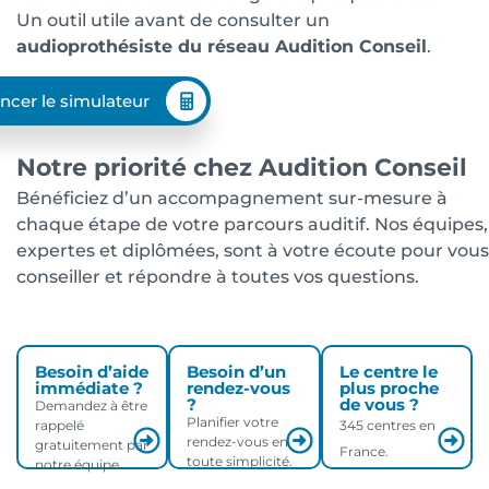
Un outil utile avant de consulter un
audioprothésiste du réseau Audition Conseil
.
ncer le simulateur
Notre priorité chez Audition Conseil
Bénéficiez d’un accompagnement sur-mesure à
chaque étape de votre parcours auditif. Nos équipes,
expertes et diplômées, sont à votre écoute pour vous
conseiller et répondre à toutes vos questions.
Besoin d’aide
Besoin d’un
Le centre le
immédiate ?
rendez-vous
plus proche
?
de vous ?
Demandez à être
Planifier votre
rappelé
345 centres en
rendez-vous en
gratuitement par
France.
toute simplicité.
notre équipe.