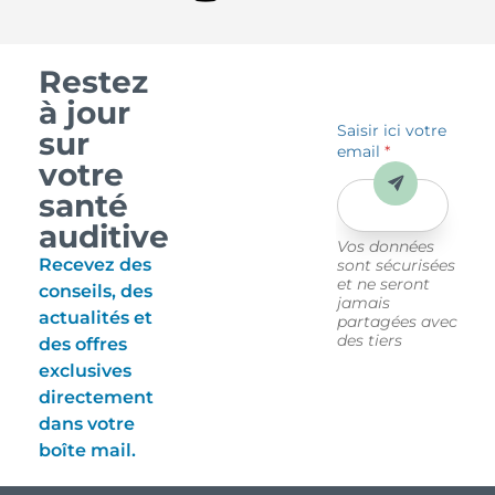
Restez
à jour
Saisir ici votre
sur
email
*
votre
Envoyer
santé
auditive
Vos données
Recevez des
sont sécurisées
et ne seront
conseils, des
jamais
actualités et
partagées avec
des tiers
des offres
exclusives
directement
dans votre
boîte mail.